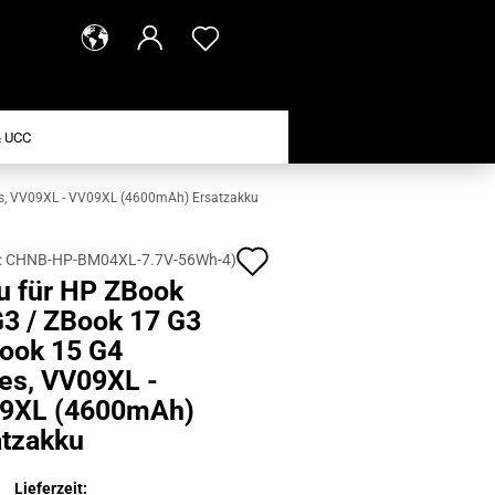
 UCC
es, VV09XL - VV09XL (4600mAh) Ersatzakku
Auf
:
CHNB-HP-BM04XL-7.7V-56Wh-4
)
u für HP ZBook
den
G3 / ZBook 17 G3
Merkzettel
Book 15 G4
ies, VV09XL -
9XL (4600mAh)
atzakku
Lieferzeit: