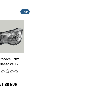
TOP
rcedes Benz
Klasse W212
212 Xenon
HID...
51,30 EUR