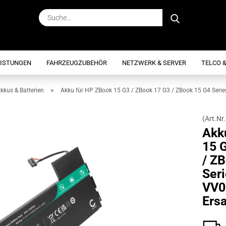
Suche...
EISTUNGEN
FAHRZEUGZUBEHÖR
NETZWERK & SERVER
TELCO &
»
kkus & Batterien
Akku für HP ZBook 15 G3 / ZBook 17 G3 / ZBook 15 G4 Seri
(Art.Nr.
Akk
15 
/ Z
Ser
VV0
Ers