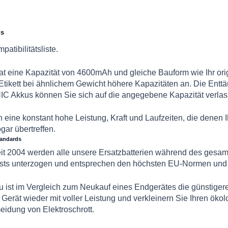
us
atibilitätsliste.
 eine Kapazität von 4600mAh und gleiche Bauform wie Ihr orig
Etikett bei ähnlichem Gewicht höhere Kapazitäten an. Die Ent
C Akkus können Sie sich auf die angegebene Kapazität verlas
 eine konstant hohe Leistung, Kraft und Laufzeiten, die denen 
gar übertreffen.
tandards
seit 2004 werden alle unsere Ersatzbatterien während des ges
ests unterzogen und entsprechen den höchsten EU-Normen und 
ist im Vergleich zum Neukauf eines Endgerätes die günstiger
r Gerät wieder mit voller Leistung und verkleinern Sie Ihren ö
idung von Elektroschrott.