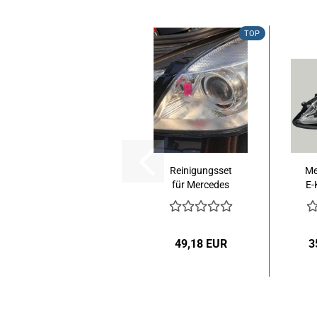
TOP
Reinigungsset
Me
für Mercedes
E-
Benz
S
W212/S212...
49,18 EUR
3