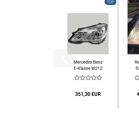
TOP
Mercedes Benz
Re
E-Klasse W212
f
S212 Xenon
HID...
W
351,30 EUR