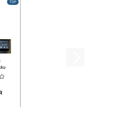
TOP
l
kku
0.8
R