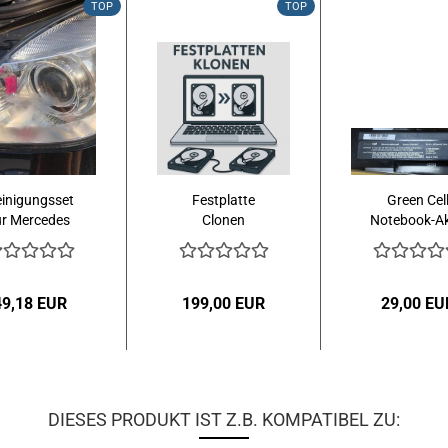
TOP
TOP
inigungsset
Festplatte
Green Cel
ür Mercedes
Clonen
Notebook-A
Benz
HP 8460p 1
212/S212...
V...
49,18 EUR
199,00 EUR
29,00 EU
DIESES PRODUKT IST Z.B. KOMPATIBEL ZU: